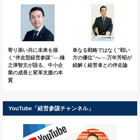
寄り添い共に未来を描
単なる戦略ではなく“戦い
く“伴走型経営参謀”──樋
方の優位”へ──万年芳昭が
之津智文が語る、中小企
紐解く経営者との伴走論
業の成長と変革支援の本
質
YouTube「経営参謀チャンネル」