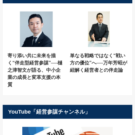
寄り添い共に未来を描
単なる戦略ではなく“戦い
く“伴走型経営参謀”──樋
方の優位”へ──万年芳昭が
之津智文が語る、中小企
紐解く経営者との伴走論
業の成長と変革支援の本
質
YouTube「経営参謀チャンネル」