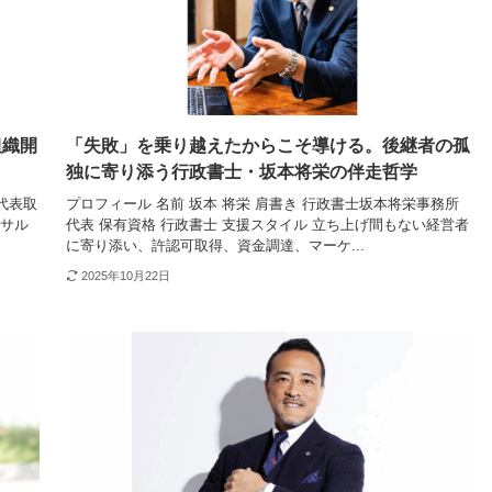
組織開
「失敗」を乗り越えたからこそ導ける。後継者の孤
独に寄り添う行政書士・坂本将栄の伴走哲学
 代表取
プロフィール 名前 坂本 将栄 肩書き 行政書士坂本将栄事務所
ンサル
代表 保有資格 行政書士 支援スタイル 立ち上げ間もない経営者
に寄り添い、許認可取得、資金調達、マーケ...
2025年10月22日