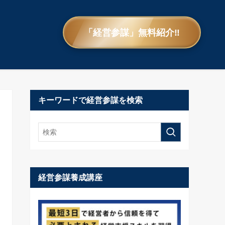
「経営参謀」無料紹介‼
キーワードで経営参謀を検索
経営参謀養成講座