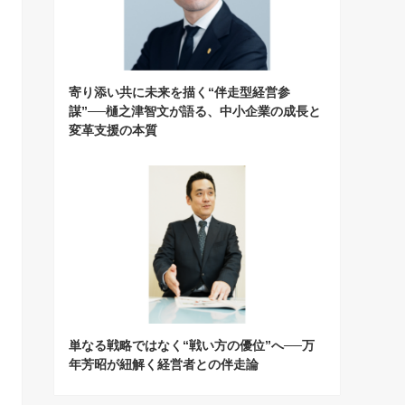
寄り添い共に未来を描く“伴走型経営参
謀”──樋之津智文が語る、中小企業の成長と
変革支援の本質
単なる戦略ではなく“戦い方の優位”へ──万
年芳昭が紐解く経営者との伴走論