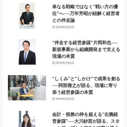
単なる戦略ではなく“戦い方の優
位”へ──万年芳昭が紐解く経営者
との伴走論
2026年3月3日
“伴走する経営参謀”片岡和也──
新規事業から組織開発まで支える
現場の本質
2026年3月2日
“しくみ”と“しかけ”で成果を創る
──阿部雅之が語る、現場に寄り
添う経営参謀の本質
2026年3月2日
会計・税務の枠を超える“右腕経
営参謀”──大川紗苗が語る、スタ