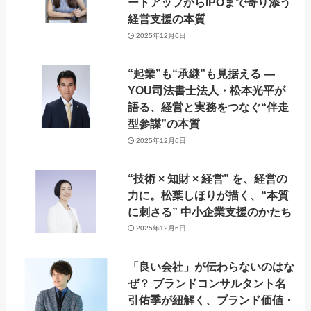
ートアップからIPOまで寄り添う
経営支援の本質
2025年12月6日
“起業”も“承継”も見据える —
YOU司法書士法人・松本光平が
語る、経営と実務をつなぐ“伴走
型参謀”の本質
2025年12月6日
“技術 × 知財 × 経営” を、経営の
力に。松葉しほりが描く、“本質
に刺さる” 中小企業支援のかたち
2025年12月6日
「良い会社」が伝わらないのはな
ぜ？ ブランドコンサルタント名
引佑季が紐解く、ブランド価値・