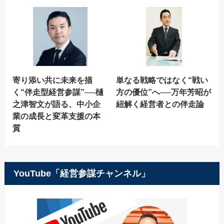
寄り添い共に未来を描
単なる戦略ではなく“戦い
く“伴走型経営参謀”──樋
方の優位”へ──万年芳昭が
之津智文が語る、中小企
紐解く経営者との伴走論
業の成長と変革支援の本
質
YouTube「経営参謀チャンネル」