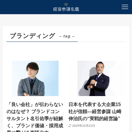
ホーム
ブランディング
ブランディング
– tag –
「良い会社」が伝わらない
日本を代表する大企業15
のはなぜ？ ブランドコン
社が信頼―経営参謀 山崎
サルタント名引佑季が紐解
伸治氏の“実戦的経営論”
く、ブランド価値・採用成
2025年10月22日