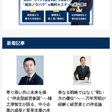
新着記事
寄り添い共に未来を描
単なる戦略ではなく“戦い
く“伴走型経営参謀”──樋
方の優位”へ──万年芳昭が
之津智文が語る、中小企
紐解く経営者との伴走論
業の成長と変革支援の本