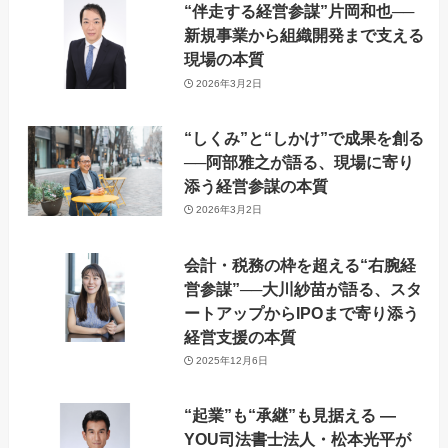
“伴走する経営参謀”片岡和也──
新規事業から組織開発まで支える
現場の本質
2026年3月2日
“しくみ”と“しかけ”で成果を創る
──阿部雅之が語る、現場に寄り
添う経営参謀の本質
2026年3月2日
会計・税務の枠を超える“右腕経
営参謀”──大川紗苗が語る、スタ
ートアップからIPOまで寄り添う
経営支援の本質
2025年12月6日
“起業”も“承継”も見据える —
YOU司法書士法人・松本光平が