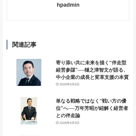
hpadmin
関連記事
寄り添い共に未来を描く“伴走型
経営参謀”──樋之津智文が語る、
中小企業の成長と変革支援の本質
2026年3月3日
単なる戦略ではなく“戦い方の優
位”へ──万年芳昭が紐解く経営者
との伴走論
2026年3月3日