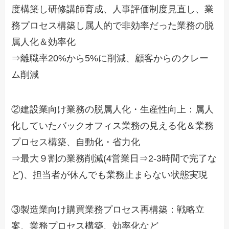
度構築し研修講師育成、人事評価制度見直し、業
務プロセス構築し属人的で非効率だった業務の脱
属人化＆効率化
⇒離職率20%から5%に削減、顧客からのクレー
ム削減
②建設業向け業務の脱属人化・生産性向上：属人
化していたバックオフィス業務の見える化＆業務
プロセス構築、自動化・省力化
⇒最大９割の業務削減(4営業日⇒2-3時間で完了な
ど)、担当者が休んでも業務止まらない状態実現
③製造業向け購買業務プロセス再構築：戦略立
案、業務プロセス構築、効率化など