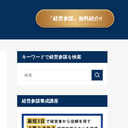
「経営参謀」無料紹介‼
キーワードで経営参謀を検索
経営参謀養成講座