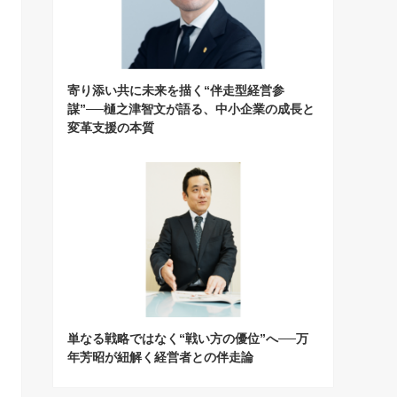
寄り添い共に未来を描く“伴走型経営参
謀”──樋之津智文が語る、中小企業の成長と
変革支援の本質
単なる戦略ではなく“戦い方の優位”へ──万
年芳昭が紐解く経営者との伴走論