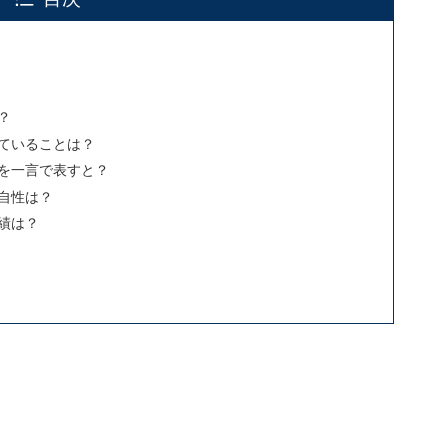
？
けていることは？
ルを一言で表すと？
独自性は？
実績は？